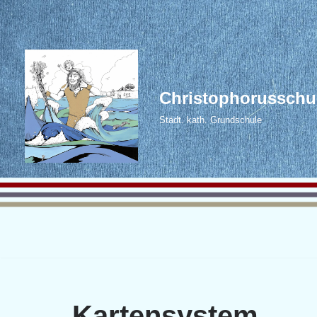
Zum
Inhalt
springen
Christophorusschu
Städt. kath. Grundschule
Kartensystem